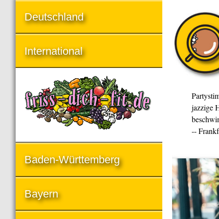
Deutschland
International
Partysti
jazzige H
beschwin
-- Frank
Baden-Württemberg
Bayern