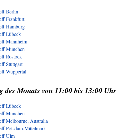
eff Berlin
eff Frankfurt
reff Hamburg
reff Lübeck
reff Mannheim
reff München
eff Rostock
ff Stuttgart
eff Wuppertal
g des Monats von 11:00 bis 13:00 Uhr
reff Lübeck
reff München
eff Melbourne, Australia
reff Potsdam-Mittelmark
reff Ulm