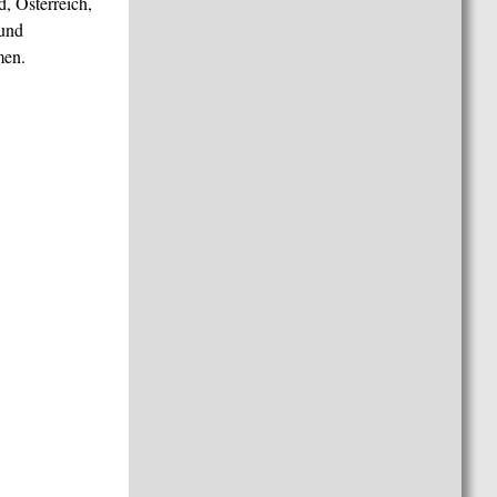
, Österreich,
 und
men.