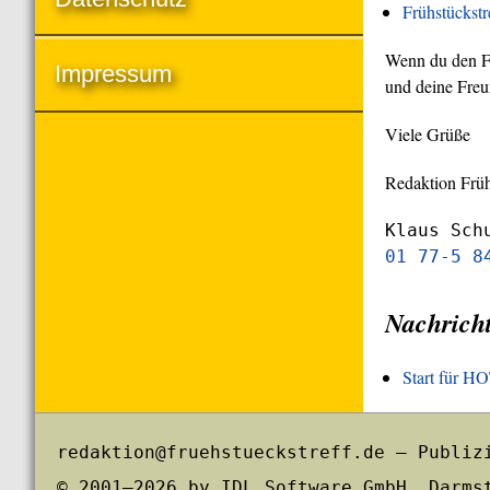
Frühstückst
Wenn du den Frü
Impressum
und deine Freu
Viele Grüße
Redaktion Früh
Klaus Sch
01 77-5 8
Nachrich
Start für 
redaktion@fruehstueckstreff.de – Publiz
© 2001–2026 by IDL Software GmbH, Darms