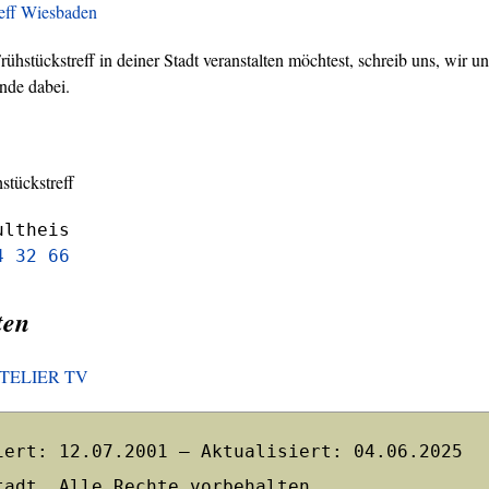
reff Wiesbaden
hstückstreff in deiner Stadt veranstalten möchtest, schreib uns, wir un
nde dabei.
stückstreff
ultheis
4 32 66
ten
HOTELIER TV
iert: 12.07.2001 – Aktualisiert: 04.06.2025
tadt. Alle Rechte vorbehalten.