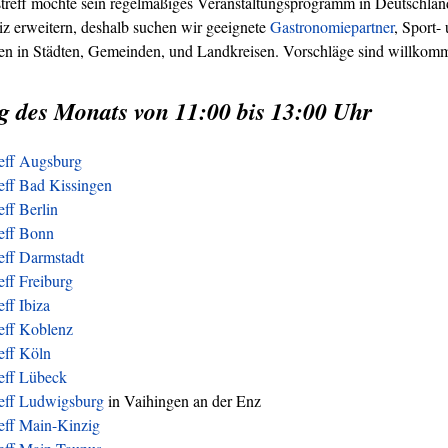
treff möchte sein regelmäßiges Veranstaltungsprogramm in Deutschland
z erweitern, deshalb suchen wir geeignete
Gastronomiepartner
, Sport-
ren in Städten, Gemeinden, und Landkreisen. Vorschläge sind willkom
g des Monats von 11:00 bis 13:00 Uhr
reff Augsburg
eff Bad Kissingen
eff Berlin
reff Bonn
eff Darmstadt
eff Freiburg
eff Ibiza
eff Koblenz
eff Köln
reff Lübeck
reff Ludwigsburg
in Vaihingen an der Enz
eff Main-Kinzig