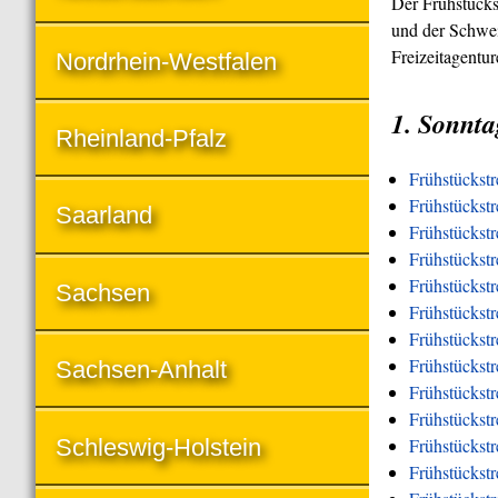
Der Frühstücks
und der Schwei
Freizeitagentu
Nordrhein-Westfalen
1. Sonnta
Rheinland-Pfalz
Frühstückst
Frühstückstr
Saarland
Frühstückstr
Frühstückst
Frühstückstr
Sachsen
Frühstückstr
Frühstückstr
Frühstückstr
Sachsen-Anhalt
Frühstückstr
Frühstückst
Schleswig-Holstein
Frühstückst
Frühstückstr