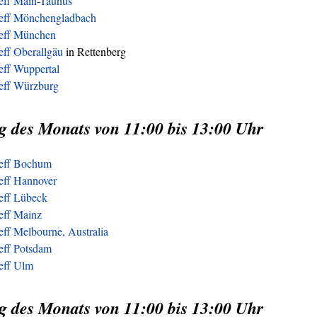
reff Main-Taunus
reff Mönchengladbach
reff München
eff Oberallgäu
in Rettenberg
eff Wuppertal
reff Würzburg
g des Monats von 11:00 bis 13:00 Uhr
reff Bochum
eff Hannover
reff Lübeck
eff Mainz
eff Melbourne, Australia
eff Potsdam
reff Ulm
g des Monats von 11:00 bis 13:00 Uhr