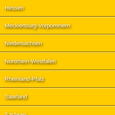
Hessen
Mecklenburg-Vorpommern
Niedersachsen
Nordrhein-Westfalen
Rheinland-Pfalz
Saarland
Sachsen