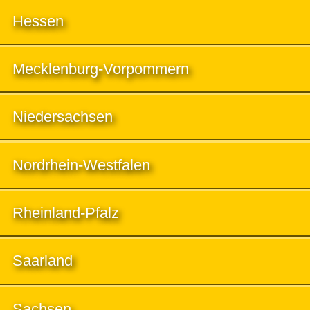
Hessen
Mecklenburg-Vorpommern
Niedersachsen
Nordrhein-Westfalen
Rheinland-Pfalz
Saarland
Sachsen