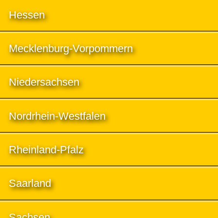
Hessen
Mecklenburg-Vorpommern
Niedersachsen
Nordrhein-Westfalen
Rheinland-Pfalz
Saarland
Sachsen