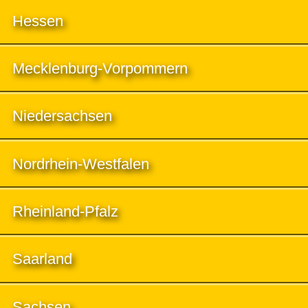
Hessen
Mecklenburg-Vorpommern
Niedersachsen
Nordrhein-Westfalen
Rheinland-Pfalz
Saarland
Sachsen