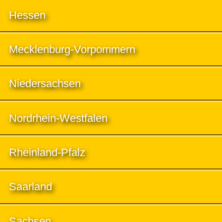
Hessen
Mecklenburg-Vorpommern
Niedersachsen
Nordrhein-Westfalen
Rheinland-Pfalz
Saarland
Sachsen